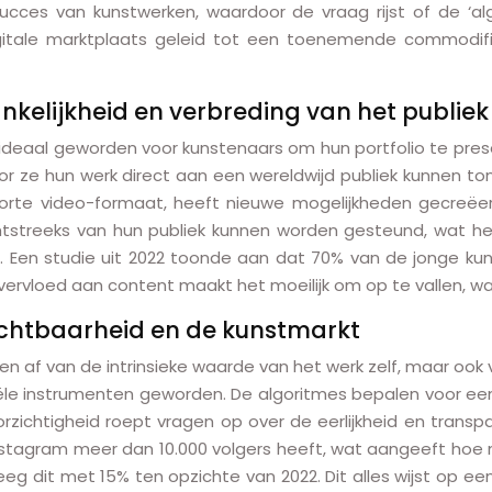
succes van kunstwerken, waardoor de vraag rijst of de ‘a
 digitale marktplaats geleid tot een toenemende commodi
kelijkheid en verbreding van het publiek
n ideaal geworden voor kunstenaars om hun portfolio te pres
r ze hun werk direct aan een wereldwijd publiek kunnen to
 korte video-formaat, heeft nieuwe mogelijkheden gecreëer
streeks van hun publiek kunnen worden gesteund, wat hen m
 Een studie uit 2022 toonde aan dat 70% van de jonge kuns
ervloed aan content maakt het moeilijk om op te vallen, wa
zichtbaarheid en de kunstmarkt
en af van de intrinsieke waarde van het werk zelf, maar ook
tiële instrumenten geworden. De algoritmes bepalen voor een
rzichtigheid roept vragen op over de eerlijkheid en transp
tagram meer dan 10.000 volgers heeft, wat aangeeft hoe mo
g dit met 15% ten opzichte van 2022. Dit alles wijst op e