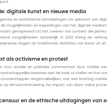
root.
e: digitale kunst en nieuwe media
nres en esthetische benaderingen. De opkomst van digita
de mogelijkheden en beperkingen van het digitale medium.
aars geïnspireerd tot het creëren van content die perfect 
ssieve mogelijkheden aanzienlijk. In 2022 steeg de verko
expressie dagen de traditionele definities van kunst uit e
t als activisme en protest
n voor sociale en politieke commentaar door middel van ku
tschappelijke kwesties aan de kaak te stellen en hun stem 
 boodschappen vergemakkelijken, wat een krachtig middel 
is op klimaatverandering. De impact van deze online prote
censuur en de ethische uitdagingen van 