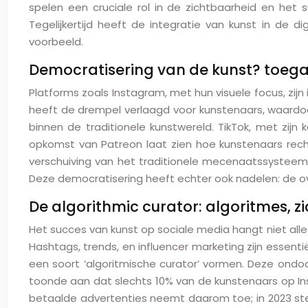
spelen een cruciale rol in de zichtbaarheid en het 
Tegelijkertijd heeft de integratie van kunst in de
voorbeeld.
Democratisering van de kunst? toegan
Platforms zoals Instagram, met hun visuele focus, zij
heeft de drempel verlaagd voor kunstenaars, waardoo
binnen de traditionele kunstwereld. TikTok, met zijn
opkomst van Patreon laat zien hoe kunstenaars recht
verschuiving van het traditionele mecenaatssysteem.
Deze democratisering heeft echter ook nadelen: de ov
De algorithmic curator: algoritmes, 
Het succes van kunst op sociale media hangt niet alle
Hashtags, trends, en influencer marketing zijn essen
een soort ‘algoritmische curator’ vormen. Deze ondoo
toonde aan dat slechts 10% van de kunstenaars op Ins
betaalde advertenties neemt daarom toe; in 2023 stee