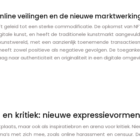
online veilingen en de nieuwe marktwerkin
eeft geleid tot een sterke commodificatie. De opkomst van N
ale kunst, en heeft de traditionele kunstmarkt aangevuld met
nstwereld, met een aanzienlijk toenemende transactiesnelh
eeft zowel positieve als negatieve gevolgen. De toegankeli
g naar authenticiteit en originaliteit in een digitale omgevin
n en kritiek: nieuwe expressievorme
plaats, maar ook als inspiratiebron en arena voor kritiek. N
ma’s met zich mee, zoals online harassment en censuur. De