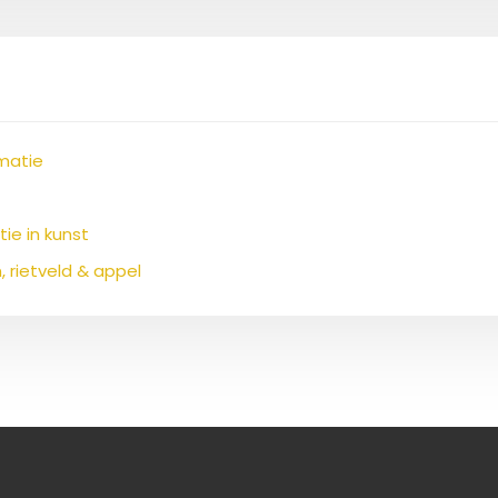
rmatie
ie in kunst
 rietveld & appel