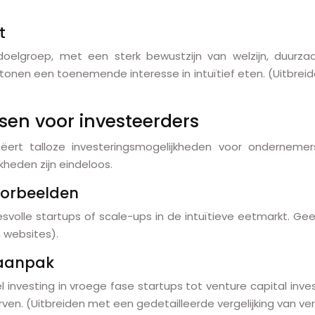
t
 doelgroep, met een sterk bewustzijn van welzijn, duur
tonen een toenemende interesse in intuïtief eten. (Uitbre
sen voor investeerders
ëert talloze investeringsmogelijkheden voor ondernemer
heden zijn eindeloos.
oorbeelden
volle startups of scale-ups in de intuïtieve eetmarkt. Gee
n websites).
 aanpak
el investing in vroege fase startups tot venture capital in
ven. (Uitbreiden met een gedetailleerde vergelijking van ver