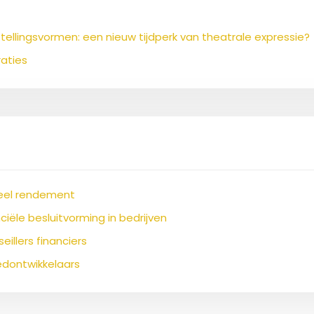
ellingsvormen: een nieuw tijdperk van theatrale expressie?
raties
cieel rendement
ciële besluitvorming in bedrijven
eillers financiers
oedontwikkelaars