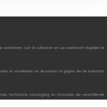
e verbeteren, rust te cultiveren en uw veerkracht dagelijks te
heden te ontwikkelen en de kansen te grijpen die de toekomst
ends, technische vooruitgang en innovaties die verschillende