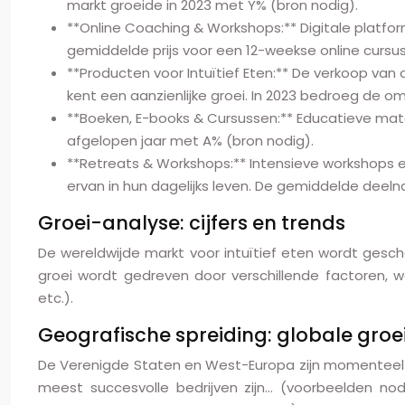
markt groeide in 2023 met Y% (bron nodig).
**Online Coaching & Workshops:** Digitale platfor
gemiddelde prijs voor een 12-weekse online cursu
**Producten voor Intuïtief Eten:** De verkoop va
kent een aanzienlijke groei. In 2023 bedroeg de o
**Boeken, E-books & Cursussen:** Educatieve materi
afgelopen jaar met A% (bron nodig).
**Retreats & Workshops:** Intensieve workshops e
ervan in hun dagelijks leven. De gemiddelde deeln
Groei-analyse: cijfers en trends
De wereldwijde markt voor intuïtief eten wordt gescha
groei wordt gedreven door verschillende factoren, w
etc.).
Geografische spreiding: globale groe
De Verenigde Staten en West-Europa zijn momenteel de
meest succesvolle bedrijven zijn… (voorbeelden nodig