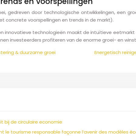
 trends en voorspellingen
roei, gedreven door technologische ontwikkelingen, een g
t concrete voorspellingen en trends in de markt).
n innovatieve technologieën maakt de intuïtieve eetmarkt e
nen investeerders profiteren van de enorme groei- en wins
stering & duurzame groei
Energetisch reinig
bij de circulaire economie
 le tourisme responsable façonne l’avenir des modèles 