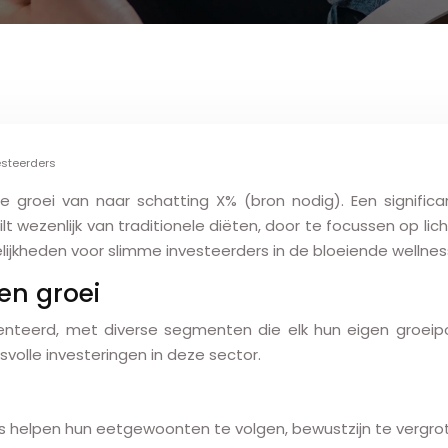
vesteerders
jkse groei van naar schatting X% (bron nodig). Een signif
hilt wezenlijk van traditionele diëten, door te focussen op 
jkheden voor slimme investeerders in de bloeiende wellnes
en groei
enteerd, met diverse segmenten die elk hun eigen groeipo
volle investeringen in deze sector.
ers helpen hun eetgewoonten te volgen, bewustzijn te vergro