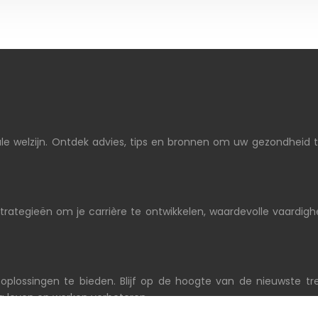
ale welzijn. Ontdek advies, tips en bronnen om uw gezondheid t
strategieën om je carrière te ontwikkelen, waardevolle vaardig
oplossingen te bieden. Blijf op de hoogte van de nieuwste tr
g leven en werken verbeteren.