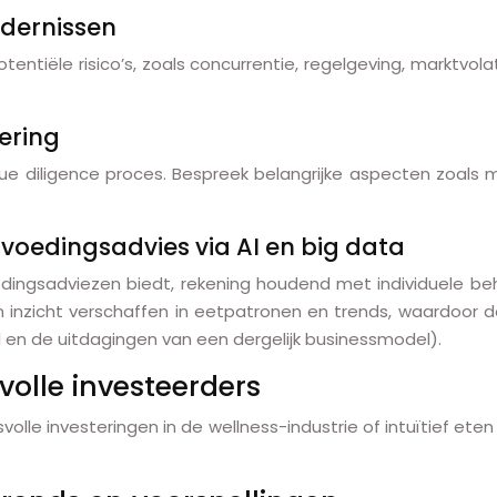
ndernissen
ntiële risico’s, zoals concurrentie, regelgeving, marktvolat
ering
ue diligence proces. Bespreek belangrijke aspecten zoals m
 voedingsadvies via AI en big data
dingsadviezen biedt, rekening houdend met individuele beh
inzicht verschaffen in eetpatronen en trends, waardoor 
l en de uitdagingen van een dergelijk businessmodel).
volle investeerders
lle investeringen in de wellness-industrie of intuïtief eten