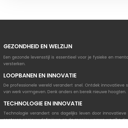
GEZONDHEID EN WELZIJN
Een gezonde levensstijl is essentieel voor je fysieke en ment
versterken.
LOOPBANEN EN INNOVATIE
De professionele wereld verandert snel. Ontdek innovatieve 
van werk vormgeven. Denk anders en bereik nieuwe hoogten.
TECHNOLOGIE EN INNOVATIE
Technologie verandert ons dagelijks leven door innovatieve 
sectoren opnieuw definiëren en de manier waarop we elke da