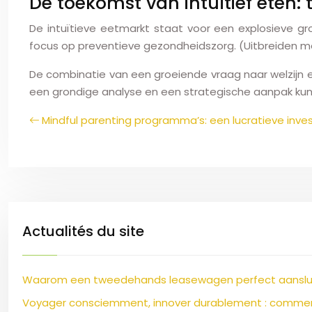
De toekomst van intuïtief eten:
De intuïtieve eetmarkt staat voor een explosieve g
focus op preventieve gezondheidszorg. (Uitbreiden me
De combinatie van een groeiende vraag naar welzijn e
een grondige analyse en een strategische aanpak kun
Mindful parenting programma’s: een lucratieve inve
Actualités du site
Waarom een tweedehands leasewagen perfect aansluit 
Voyager consciemment, innover durablement : comment