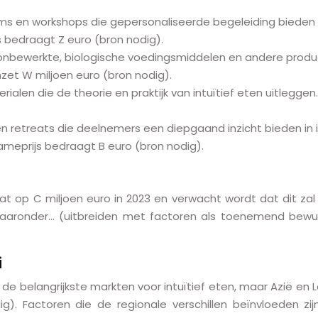
ms en workshops die gepersonaliseerde begeleiding bieden bi
s bedraagt Z euro (bron nodig).
n onbewerkte, biologische voedingsmiddelen en andere produc
mzet W miljoen euro (bron nodig).
alen die de theorie en praktijk van intuïtief eten uitleggen
n retreats die deelnemers een diepgaand inzicht bieden in i
ameprijs bedraagt B euro (bron nodig).
t op C miljoen euro in 2023 en verwacht wordt dat dit zal 
aaronder… (uitbreiden met factoren als toenemend bewustzi
i
 belangrijkste markten voor intuïtief eten, maar Azië en L
). Factoren die de regionale verschillen beïnvloeden zijn